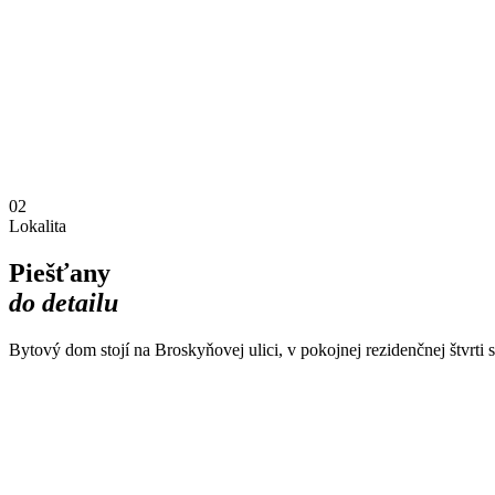
02
hneď poznáte
Lokalita
Piešťany
do detailu
Bytový dom stojí na Broskyňovej ulici, v pokojnej rezidenčnej štvrt