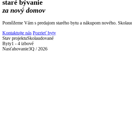
staré bývanie
za nový domov
Pomôžeme Vám s predajom starého bytu a nákupom nového. Skolaudo
Kontaktujte nás
Pozrieť byty
Stav projektu
Skolaudované
Byty
1 - 4 izbové
Nasťahovanie
3Q / 2026