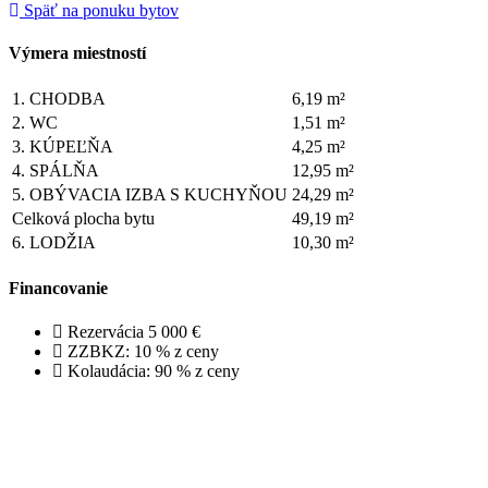
Späť na ponuku bytov
Výmera miestností
1.
CHODBA
6,19 m²
2.
WC
1,51 m²
3.
KÚPEĽŇA
4,25 m²
4.
SPÁLŇA
12,95 m²
5.
OBÝVACIA IZBA S KUCHYŇOU
24,29 m²
Celková plocha bytu
49,19 m²
6.
LODŽIA
10,30 m²
Financovanie
Rezervácia 5 000 €
ZZBKZ: 10 % z ceny
Kolaudácia: 90 % z ceny