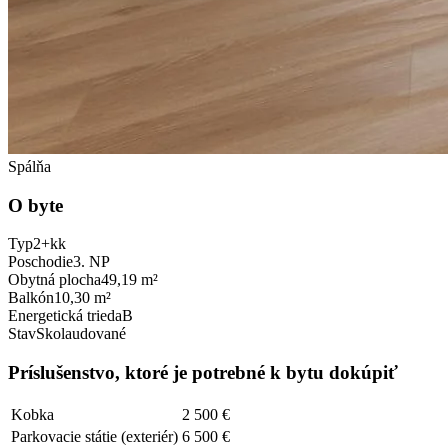
Spálňa
O byte
Typ
2+kk
Poschodie
3. NP
Obytná plocha
49,19 m²
Balkón
10,30 m²
Energetická trieda
B
Stav
Skolaudované
Príslušenstvo, ktoré je potrebné k bytu dokúpiť
Kobka
2 500 €
Parkovacie státie (exteriér)
6 500 €