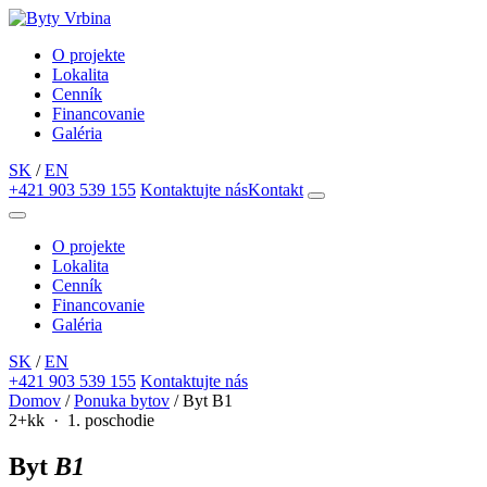
O projekte
Lokalita
Cenník
Financovanie
Galéria
SK
/
EN
+421 903 539 155
Kontaktujte nás
Kontakt
O projekte
Lokalita
Cenník
Financovanie
Galéria
SK
/
EN
+421 903 539 155
Kontaktujte nás
Domov
/
Ponuka bytov
/
Byt B1
2+kk · 1. poschodie
Byt
B1