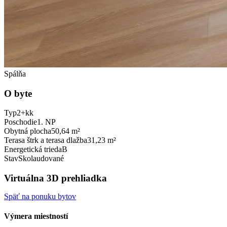
Spálňa
O byte
Typ
2+kk
Poschodie
1. NP
Obytná plocha
50,64 m²
Terasa štrk a terasa dlažba
31,23 m²
Energetická trieda
B
Stav
Skolaudované
Virtuálna 3D prehliadka
Späť na ponuku bytov
Výmera miestností