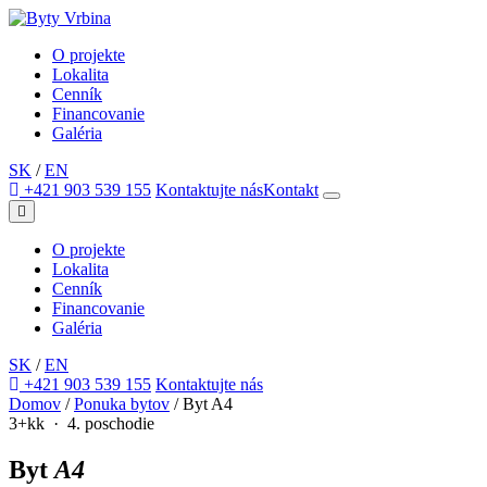
O projekte
Lokalita
Cenník
Financovanie
Galéria
SK
/
EN
+421 903 539 155
Kontaktujte nás
Kontakt
O projekte
Lokalita
Cenník
Financovanie
Galéria
SK
/
EN
+421 903 539 155
Kontaktujte nás
Domov
/
Ponuka bytov
/
Byt A4
3+kk · 4. poschodie
Byt
A4