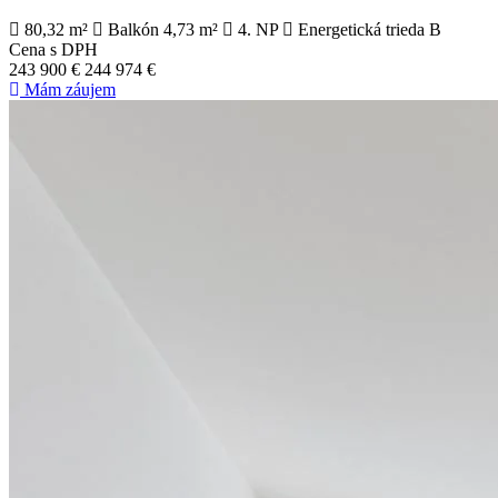
80,32 m²
Balkón 4,73 m²
4. NP
Energetická trieda B
Cena s DPH
243 900 €
244 974 €
Mám záujem