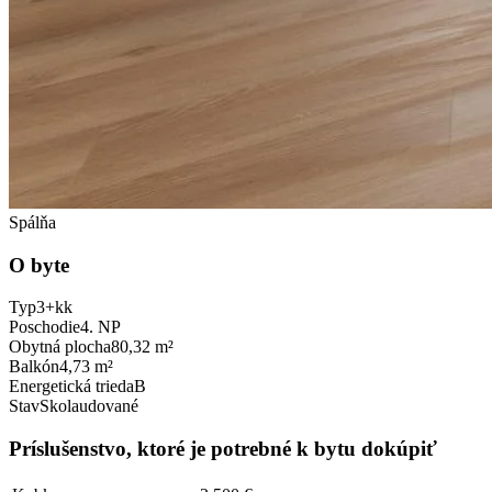
Spálňa
O byte
Typ
3+kk
Poschodie
4. NP
Obytná plocha
80,32 m²
Balkón
4,73 m²
Energetická trieda
B
Stav
Skolaudované
Príslušenstvo, ktoré je potrebné k bytu dokúpiť