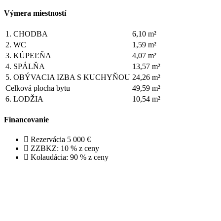
Výmera miestností
1.
CHODBA
6,10 m²
2.
WC
1,59 m²
3.
KÚPEĽŇA
4,07 m²
4.
SPÁLŇA
13,57 m²
5.
OBÝVACIA IZBA S KUCHYŇOU
24,26 m²
Celková plocha bytu
49,59 m²
6.
LODŽIA
10,54 m²
Financovanie
Rezervácia 5 000 €
ZZBKZ: 10 % z ceny
Kolaudácia: 90 % z ceny