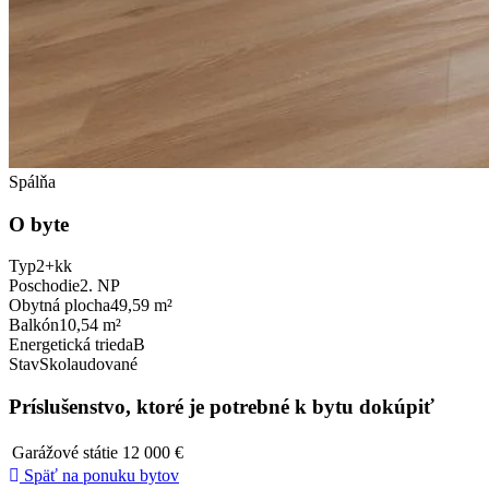
Spálňa
O byte
Typ
2+kk
Poschodie
2. NP
Obytná plocha
49,59 m²
Balkón
10,54 m²
Energetická trieda
B
Stav
Skolaudované
Príslušenstvo, ktoré je potrebné k bytu dokúpiť
Garážové státie
12 000 €
Späť na ponuku bytov